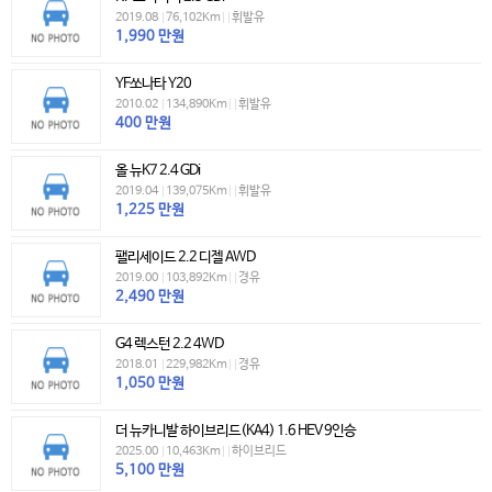
2019.08
|
76,102Km
|
|
휘발유
1,990
만원
YF쏘나타 Y20
2010.02
|
134,890Km
|
|
휘발유
400
만원
올 뉴K7 2.4 GDi
2019.04
|
139,075Km
|
|
휘발유
1,225
만원
팰리세이드 2.2 디젤 AWD
2019.00
|
103,892Km
|
|
경유
2,490
만원
G4 렉스턴 2.2 4WD
2018.01
|
229,982Km
|
|
경유
1,050
만원
더 뉴카니발 하이브리드(KA4) 1.6 HEV 9인승
2025.00
|
10,463Km
|
|
하이브리드
5,100
만원