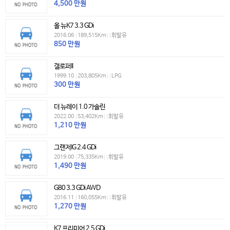
4,500
만원
올 뉴K7 3.3 GDi
2016.06
|
189,515Km
|
|
휘발유
850
만원
갤로퍼II
1999.10
|
203,805Km
|
|
LPG
300
만원
더 뉴레이 1.0 가솔린
2022.00
|
53,402Km
|
|
휘발유
1,210
만원
그랜저IG 2.4 GDi
2019.00
|
75,335Km
|
|
휘발유
1,490
만원
G80 3.3 GDi AWD
2016.11
|
160,055Km
|
|
휘발유
1,270
만원
K7 프리미어 2.5 GDi