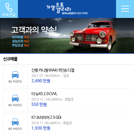
바로연결
신규매물
신형 카니발(KA4) 9인승 디젤
2021.07
|
96,935Km
|
|
경유
2,490
만원
더 뉴K5 2.0 CVVL
2013.12
|
145,606Km
|
|
휘발유
550
만원
K7 프리미어 2.5 GDi
2019.11
|
65,489Km
|
|
휘발유
1,930
만원