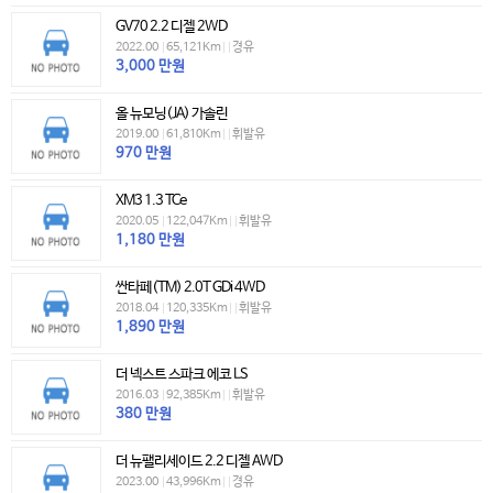
GV70 2.2 디젤 2WD
2022.00
|
65,121Km
|
|
경유
3,000
만원
올 뉴모닝(JA) 가솔린
2019.00
|
61,810Km
|
|
휘발유
970
만원
XM3 1.3 TCe
2020.05
|
122,047Km
|
|
휘발유
1,180
만원
싼타페(TM) 2.0T GDi 4WD
2018.04
|
120,335Km
|
|
휘발유
1,890
만원
더 넥스트 스파크 에코 LS
2016.03
|
92,385Km
|
|
휘발유
380
만원
더 뉴팰리세이드 2.2 디젤 AWD
2023.00
|
43,996Km
|
|
경유