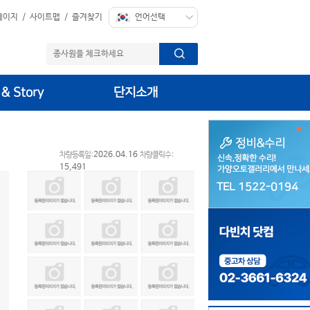
페이지
/
사이트맵
/
즐겨찾기
 & Story
단지소개
2026.04.16
차량등록일 :
차량클릭수 :
15,491
TEL 1522-0194
TEL 1522-0194