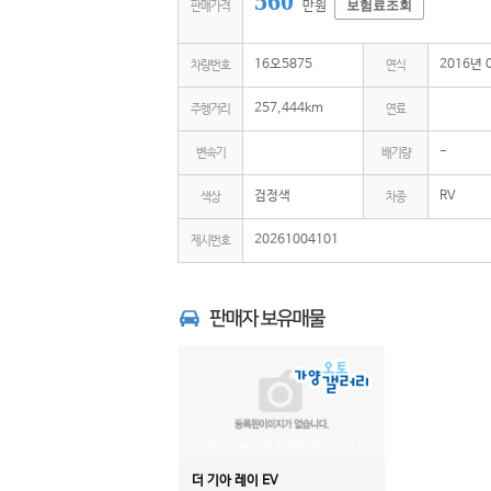
560
보험료조회
만원
판매가격
16오5875
2016년 
차량번호
연식
257,444km
주행거리
연료
-
변속기
배기량
검정색
RV
색상
차종
20261004101
제시번호
더 기아 레이 EV