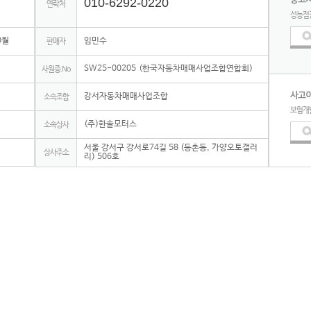
010-6292-0220
연락처
성능점
0월
임민수
판매자
SW25-00205 (한국자동차매매사업조합연합회)
사원증.No
강서자동차매매사업조합
소속조합
보험개
(주)한솔모터스
소속상사
서울 강서구 강서로74길 58 (등촌동, 가양오토갤러
상사주소
리) 506호