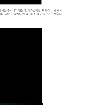
n에서는 부가티와 벤틀리, 애스턴마틴, 마세라티, 람보르
다. 과연 한국에도 이 럭셔리 카를 만들 부자가 얼마나