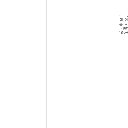
이미 
데, 
총 3
캐럿의
18k 