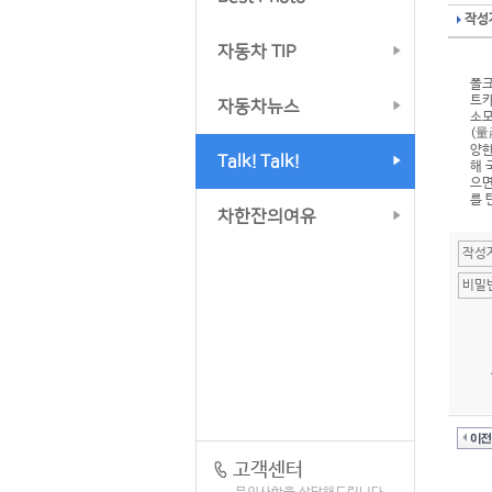
작성자
자동차 TIP
폴크
트카
자동차뉴스
소모
(量
양한
Talk! Talk!
해 
으면
를 
차한잔의여유
고객센터