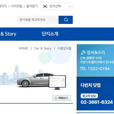
페이지
/
사이트맵
/
즐겨찾기
 & Story
단지소개
HOME
>
Car & Story
>
서류양식함
TEL 1522-0194
TEL 1522-0194