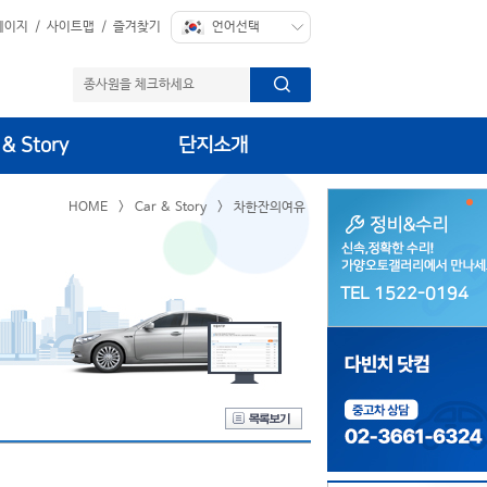
페이지
/
사이트맵
/
즐겨찾기
 & Story
단지소개
HOME
>
Car & Story
>
차한잔의여유
TEL 1522-0194
TEL 1522-0194