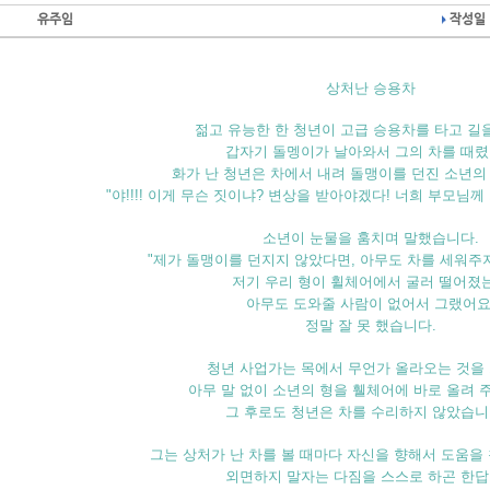
유주임
작성일 
상처난 승용차
젊고 유능한 한 청년이 고급 승용차를 타고 길
갑자기 돌멩이가 날아와서 그의 차를 때렸다
화가 난 청년은 차에서 내려 돌맹이를 던진 소년의
"야!!!! 이게 무슨 짓이냐? 변상을 받아야겠다! 너희 부모님께
소년이 눈물을 훔치며 말했습니다.
"제가 돌맹이를 던지지 않았다면, 아무도 차를 세워주
저기 우리 형이 휠체어에서 굴러 떨어졌
아무도 도와줄 사람이 없어서 그랬어요
정말 잘 못 했습니다.
청년 사업가는 목에서 무언가 올라오는 것을 
아무 말 없이 소년의 형을 휄체어에 바로 올려 
그 후로도 청년은 차를 수리하지 않았습니다
그는 상처가 난 차를 볼 때마다 자신을 향해서 도움을
외면하지 말자는 다짐을 스스로 하곤 한답