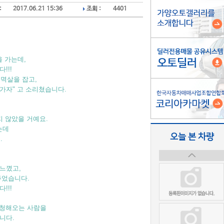
:
2017.06.21 15:36
조회 :
4401
을 가는데,
!!!
 멱살을 잡고,
 가자" 고 소리쳤습니다.
지 않았을 거예요.
는데
오늘 본 차량
.
느꼈고,
주었습니다.
!!!
 청해오는 사람을
니다.