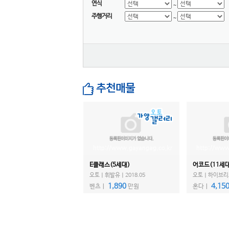
LEVC
연식
~
주행거리
닛산
~
다이하쯔
닷지
란치아
람보르기니
랜드로버
추천매물
램
렉서스
로버
로터스
롤스로이스
E클래스(5세대)
어코드(11세대
르노
오토ㅣ휘발유ㅣ2018.05
오토ㅣ하이브리드
리비안
1,890
4,15
벤츠ㅣ
만원
혼다ㅣ
링컨
마세라티
마쯔다