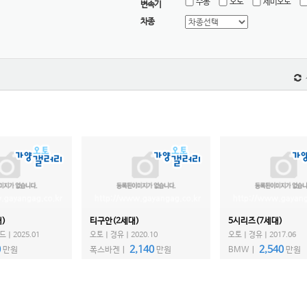
수동
오토
세미오토
변속기
차종
)
티구안(2세대)
5시리즈(7세대)
ㅣ2025.01
오토ㅣ경유ㅣ2020.10
오토ㅣ경유ㅣ2017.06
0
2,140
2,540
만원
폭스바겐ㅣ
만원
BMWㅣ
만원