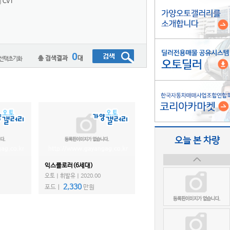
CVT
0
총 검색결과
대
오늘 본 차량
익스플로러(6세대)
오토ㅣ휘발유ㅣ2020.00
2,330
포드ㅣ
만원