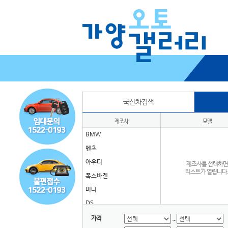
국산차검색
제조사
모델
BMW
벤츠
아우디
제조사를 선택하면
리스트가 열립니다
폭스바겐
미니
DS
GMC
가격
~