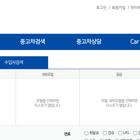
로그인
/
회원가입
/
마이
중고차검색
중고차상담
Car
수입차검색
세부모델
등급
모델을 선택하면
모델, 세부모델을 선택하면
.
리스트가 열립니다.
리스트가 열립니다.
휘발유
경유
LPG
연료