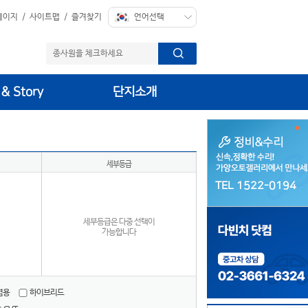
페이지
/
사이트맵
/
즐겨찾기
 & Story
단지소개
세부등급
TEL 1522-0194
TEL 1522-0194
세부등급은 다중 선택이
가능합니다
겸용
하이브리드