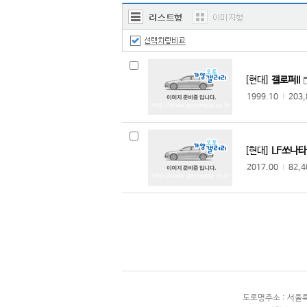
한국쓰리축
한국메리트
한국특장기술
한국쓰리축공업
[현대]
갤로퍼II
한국특장차
1999.10
l
203
두성특장차
명성정공
수성특장
[현대]
LF쏘나타 
동해기계항공
2017.00
l
82,
JK에스코트
PDL모터스
비티모바일
아리아모빌
D.K 마린
카셈
크린텍
도로명주소 : 서울