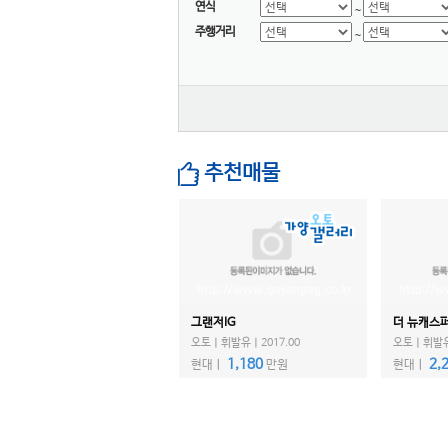
대우버스
연식
~
주행거리
AD 모터스
~
비바모빌리티(JJ 모터스)
대창모터스(루트17)
범한자동차
디피코
마스타
추천매물
마이브(KST 일렉트릭)
세보모빌리티(캠시스)
스마트이브이
우진산전
어울림
그랜저IG
더 뉴캐스
에디슨모터스
오토ㅣ휘발유ㅣ2017.00
오토ㅣ휘발유ㅣ
이비온
1,180
2,
현대ㅣ
만원
현대ㅣ
캠프마스터
파워프라자
한국상용트럭