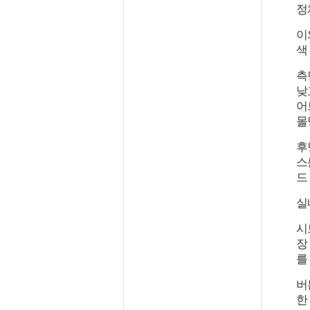
정
이
색
측
낮
어
몰
후
스
드
실
시
장
를
버
한