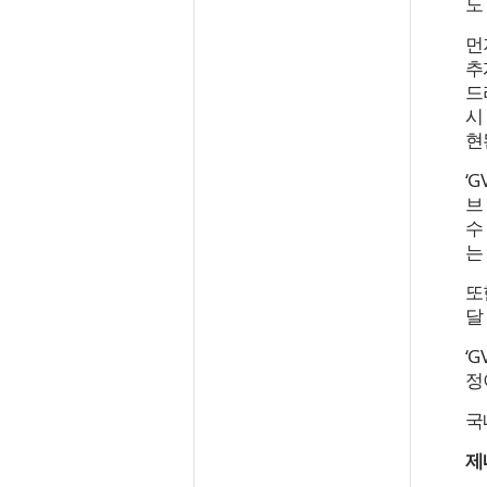
도
먼
추
드
시
현
‘
브
수
는
또
달
‘
정
국
제