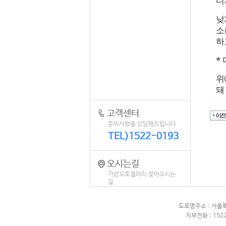
디
낮
소
하
*
위
돼
고객센터
문의사항을 상담해드립니다
TEL)1522-0193
오시는길
가양오토갤러리 찾아오시는
길
도로명주소 : 서울
지부전화 : 1522