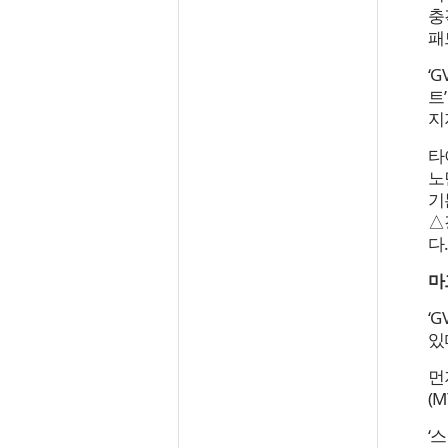
충
패
‘
트
지
타
노
기
△
다
마
‘
있
먼
(
‘