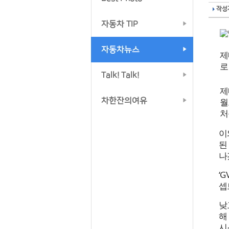
작성자
자동차 TIP
자동차뉴스
제
로
Talk! Talk!
제
차한잔의여유
월
처
이
된
나
‘
셉
낮
해
시