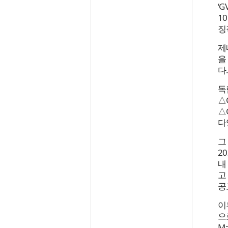
‘
1
징
제
을
다
독
△
△
다
그
2
내
고
공
이
으
M