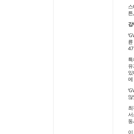
스
튼
강
‘
륜
4
특
유
있
에
‘
않
최
서
동
이