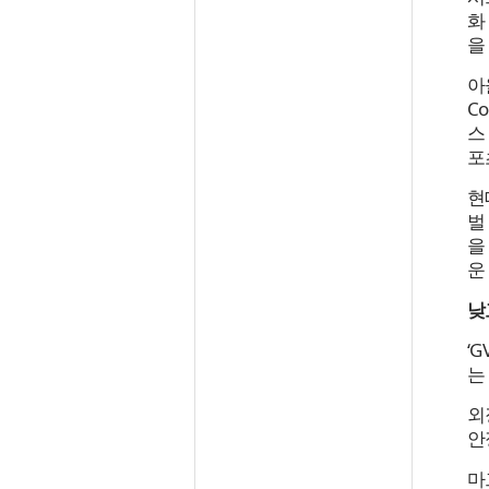
화
을
아
C
스
포
현
벌
을
운
낮
‘
는
외
안
마