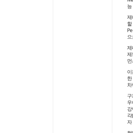
능
제
할
P
으
제
제
먼
이
한
차
구
우
강
각
자
현