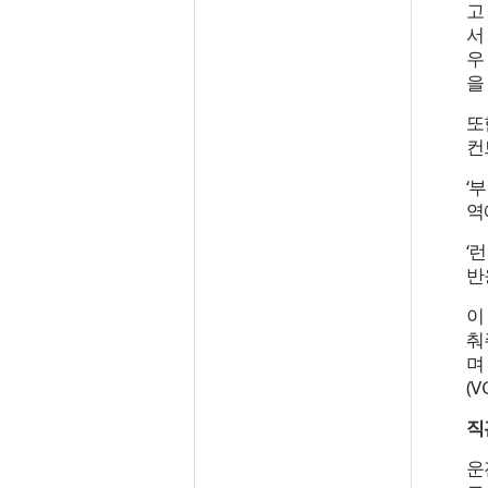
고
서
우
을
또
컨
‘
역
‘
반
이
춰주
며
(
직
운