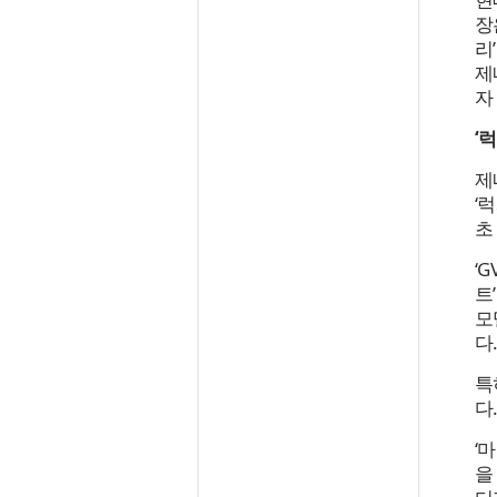
장
리
제
자
‘
제
‘
초
‘
트
모
다
특
다
‘
을