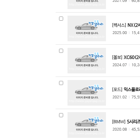
시트로엥
2021.09
l
60,
알파 로메오
알핀
[렉서스]
NX(2
애스턴마틴
2025.00
l
15,
어큐라
오펠
올즈모빌
[볼보]
XC60(2
이네오스
2024.07
l
10,
이스즈
인피니티
재규어
[포드]
익스플로러
지프
2021.02
l
75,
캐딜락
코닉세그
크라이슬러
[BMW]
5시리즈(
테슬라
2020.08
l
45,
토요타