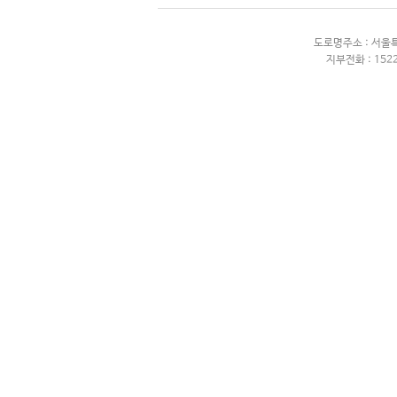
지커
쯔더우(쎄미시스코)
도로명주소 : 서울
지부전화 : 1522
동펑
중통(한신)
완상특수차량
하이거
스카이웰
골든드래곤
킹롱