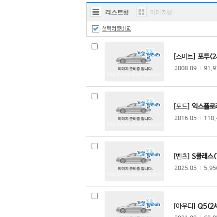
맥라렌
머큐리
미쯔비시
미쯔오까
[스마트]
포투(2
벤틀리
2008.09
l
91,
볼보
부가티
북기은상
[포드]
익스플로러
뷰익
2016.05
l
110
사브
사이언
새턴
[벤츠]
S클래스(7
쉐보레
2025.05
l
5,9
스마트
스바루
스즈키
[아우디]
Q5(2