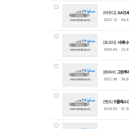
파가니
페라리
[아우디]
A4(5세
포드
2023.10
l
44,
포르쉐
포톤
폰티악
[토요타]
시에나(
2024.04
l
22,
폴스타
푸조
피아트
[BMW]
그란투리
허머
2022.08
l
56,
혼다
벤츠상용
볼보상용
[벤츠]
E클래스(
스카니아
2018.03
l
91,
만트럭
만버스
이베코