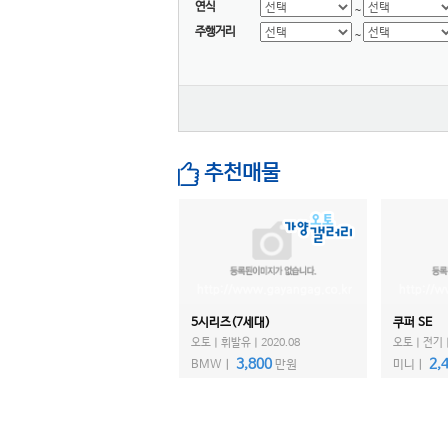
LEVC
연식
~
주행거리
닛산
~
다이하쯔
닷지
란치아
람보르기니
랜드로버
추천매물
램
렉서스
로버
로터스
롤스로이스
5시리즈(7세대)
쿠퍼 SE
르노
오토ㅣ휘발유ㅣ2020.08
오토ㅣ전기ㅣ2
리비안
3,800
2,
BMWㅣ
만원
미니ㅣ
링컨
마세라티
마쯔다