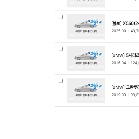
포레스트리버
콜맨
스타크래프트
[볼보]
XC60(2
키스톤
2025.00
l
43,
엘디스
에어스트림
카라도
[BMW]
5시리즈
제이코
2016.04
l
124
코치맨
CHTC
BLK
[BMW]
그란투리
BYD(비야디)
2019.03
l
99,
DFSK(동풍자동차)
CRRC(중차)
안카이
신위안(제이스 모빌리티)
지리(모빌리티네트웍스)