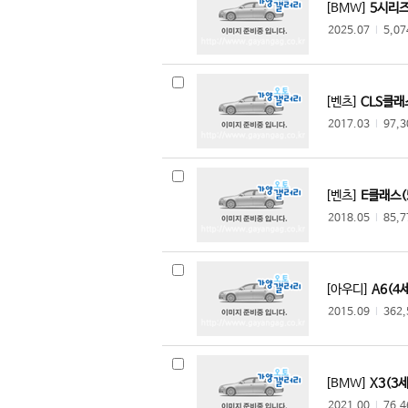
[BMW]
5시리즈(
선롱버스
2025.07
l
5,0
히노
기타
아드리아
[벤츠]
CLS클래스
바인스버그
2017.03
l
97,
베일리
타버트
펜트
[벤츠]
E클래스(
스터커먼
2018.05
l
85,
하비
비스너
[아우디]
A6(4세
크나우스
2015.09
l
362
스위프트
루나
위네바고
[BMW]
X3(3세대
데스렙스
2021.00
l
76,