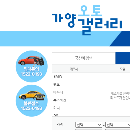
국산차검색
제조사
모델
BMW
벤츠
아우디
제조사를 선택
리스트가 열립니
폭스바겐
미니
DS
GMC
가격
~