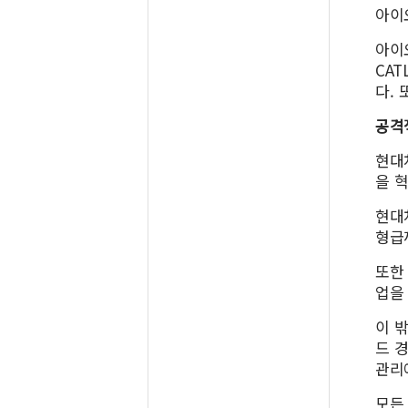
아이
아이
CAT
다. 
공격
현대
을 
현대
형급
또한
업을
이 
드 
관리
모든 