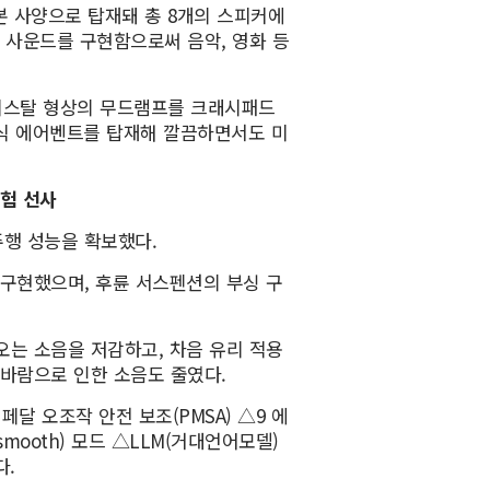
 기본 사양으로 탑재돼 총 8개의 스피커에
힌 사운드를 구현함으로써 음악, 영화 등
크리스탈 형상의 무드램프를 크래시패드
식 에어벤트를 탑재해 깔끔하면서도 미
험 선사
행 성능을 확보했다.
구현했으며, 후륜 서스펜션의 부싱 구
는 소음을 저감하고, 차음 유리 적용
 바람으로 인한 소음도 줄였다.
달 오조작 안전 보조(PMSA) △9 에
ooth) 모드 △LLM(거대언어모델)
다.