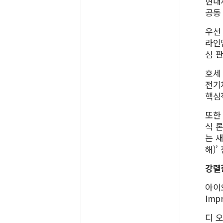
현대
공동
우선
라인
심 
호세 
전기
핵심
또한
식 
는 새
해)
강렬
아이오
Imp
디 