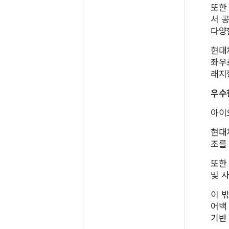
또한 
서 
다양
현대
좌우
래지
우수
아이
현대
조를
또한
및 
이 
어백
기반