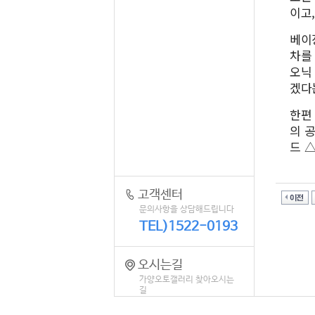
이고
베이
차를
오닉
겠다
한편 
의 
드 
고객센터
문의사항을 상담해드립니다
TEL)1522-0193
오시는길
가양오토갤러리 찾아오시는
길