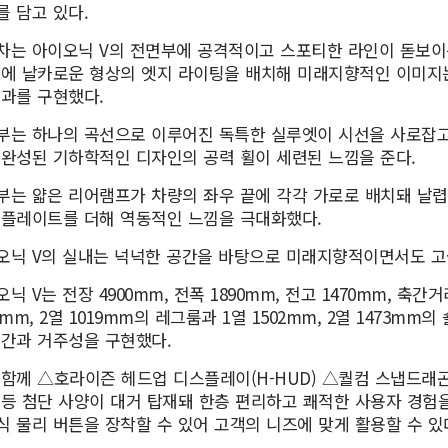
를 담고 있다.
차는 아이오닉 V의 전면부에 공격적이고 스포티한 라인이 돋보이
끝에 날카로운 형상의 엣지 라이팅을 배치해 미래지향적인 이미지는
효과를 구현했다.
부는 하나의 곡선으로 이루어진 독특한 실루엣이 시선을 사로잡고
 완성된 기하학적인 디자인의 공력 휠이 세련된 느낌을 준다.
부는 얇은 리어램프가 차량의 좌우 끝에 각각 가로로 배치돼 날렵
 플레이트를 더해 역동적인 느낌을 극대화했다.
오닉 V의 실내는 넉넉한 공간을 바탕으로 미래지향적이면서도 고
닉 V는 전장 4900mm, 전폭 1890mm, 전고 1470mm, 축간
8mm, 2열 1019mm의 레그룸과 1열 1502mm, 2열 1473m
공간과 거주성을 구현했다.
 함께 △호라이즌 헤드업 디스플레이(H-HUD) △퀄컴 스냅드래곤 8
 등 첨단 사양이 대거 탑재돼 한층 편리하고 쾌적한 사용자 경험
식 물리 버튼을 장착할 수 있어 고객의 니즈에 맞게 활용할 수 있