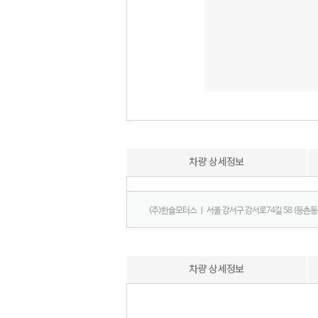
차량 상세정보
(주)한솔모터스 ㅣ 서울 강서구 강서로74길 58 (등촌동
차량 상세정보