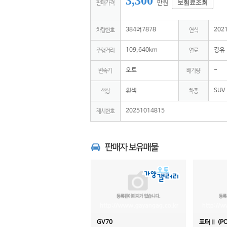
3,300
보험료조회
만원
판매가격
384머7878
202
차량번호
연식
109,640km
경유
주행거리
연료
오토
-
변속기
배기량
흰색
SUV
색상
차종
20251014815
제시번호
GV70
포터Ⅱ (PO